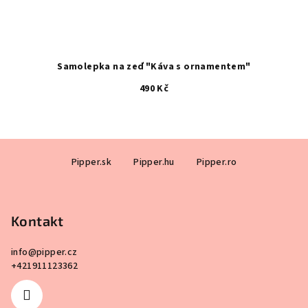
Samolepka na zeď "Káva s ornamentem"
490 Kč
Průměrné
hodnocení
produktu
Z
je
Pipper.sk
Pipper.hu
Pipper.ro
á
5,0
p
z
5
a
hvězdiček.
Kontakt
t
í
info
@
pipper.cz
+421911123362