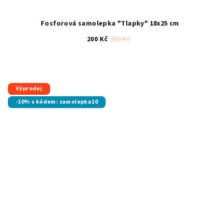
Fosforová samolepka "Tlapky" 18x25 cm
200 Kč
250 Kč
Průměrné
hodnocení
produktu
je
Výprodej
5,0
-10% s kódem: samolepka10
z
5
hvězdiček.