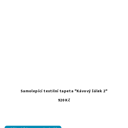
Samolepící textilní tapeta "Kávový šálek 2"
920 Kč