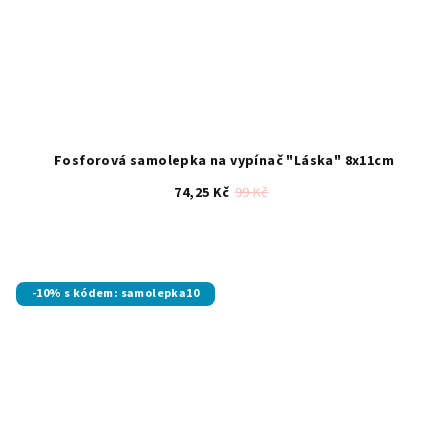
Fosforová samolepka na vypínač "Láska" 8x11cm
74,25 Kč
99 Kč
Průměrné
hodnocení
produktu
je
-10% s kódem: samolepka10
5,0
z
5
hvězdiček.