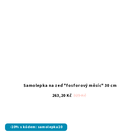
Samolepka na zeď "fosforový měsíc" 30 cm
263,20 Kč
329 Kč
Průměrné
hodnocení
produktu
je
-10% s kódem: samolepka10
4,6
z