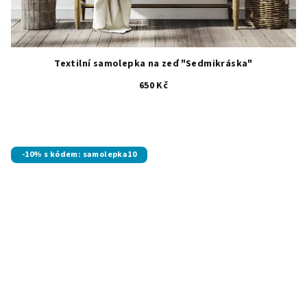
Textilní samolepka na zeď "Sedmikráska"
650 Kč
-10% s kódem: samolepka10