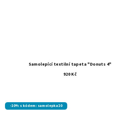
Samolepící textilní tapeta "Donuts 4"
920 Kč
-10% s kódem: samolepka10