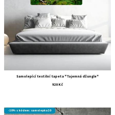
Samolepící textilní tapeta "Tajemná džungle"
920 Kč
-10% s kódem: samolepka10