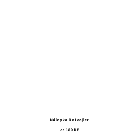
5
hvězdiček.
Nálepka Rotvajler
180 Kč
od