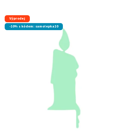
Výprodej
-10% s kódem: samolepka10