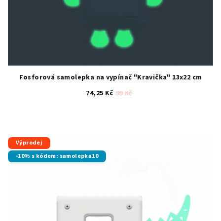
Fosforová samolepka na vypínač "Kravička" 13x22 cm
74,25 Kč
99 Kč
Průměrné
hodnocení
produktu
je
Výprodej
5,0
-10% s kódem: samolepka10
z
5
hvězdiček.