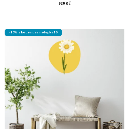
920 Kč
-10% s kódem: samolepka10