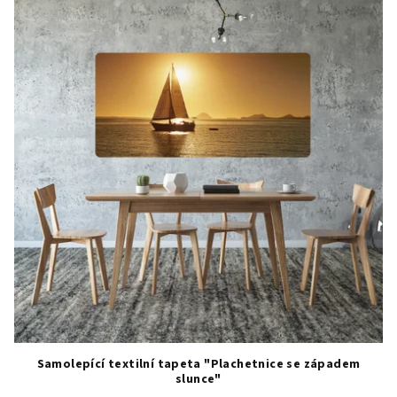
Samolepící textilní tapeta "Plachetnice se západem
slunce"