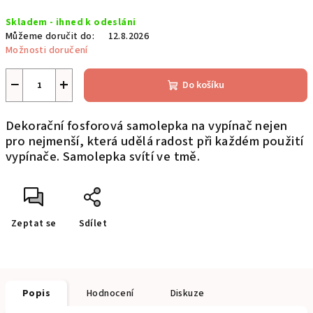
Měrná
Skladem - ihned k odesláni
cena:
Můžeme doručit do:
12.8.2026
Možnosti doručení
−
+
Do košíku
Dekorační fosforová samolepka na vypínač nejen
pro nejmenší, která udělá radost při každém použití
vypínače. Samolepka svítí ve tmě.
Zeptat se
Sdílet
Popis
Hodnocení
Diskuze