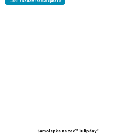
-10% s kódem: samolepka10
Samolepka na zeď "Tulipány"