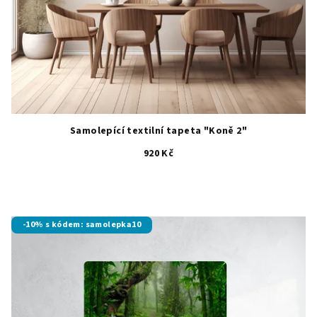
Samolepící textilní tapeta "Koně 2"
920 Kč
-10% s kódem: samolepka10