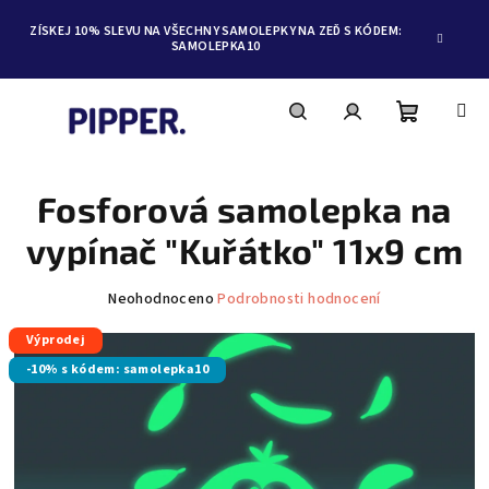
ZÍSKEJ 10% SLEVU NA VŠECHNY SAMOLEPKY NA ZEĎ S KÓDEM:
SAMOLEPKA10
Nákupní
Hledat
Přihlášení
Přejít
na
obsah
Fosforová samolepka na
košík
vypínač "Kuřátko" 11x9 cm
Průměrné
Neohodnoceno
Podrobnosti hodnocení
hodnocení
Výprodej
produktu
je
-10% s kódem: samolepka10
0,0
z
5
hvězdiček.