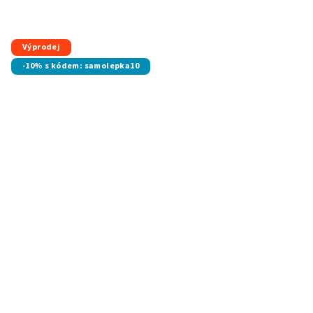
Průměrné
hodnocení
produktu
je
Výprodej
5,0
-10% s kódem: samolepka10
z
5
hvězdiček.