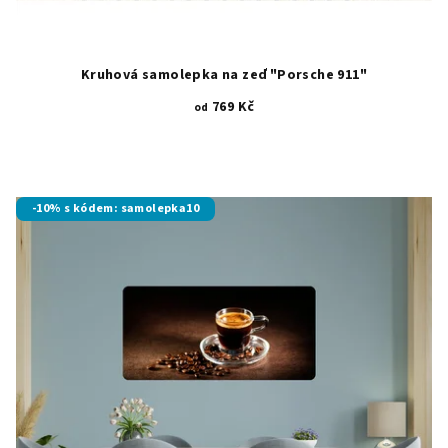
Kruhová samolepka na zeď "Porsche 911"
769 Kč
od
Průměrné
hodnocení
produktu
je
-10% s kódem: samolepka10
5,0
z
5
hvězdiček.