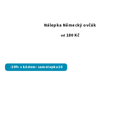
Nálepka Německý ovčák
180 Kč
od
-10% s kódem: samolepka10