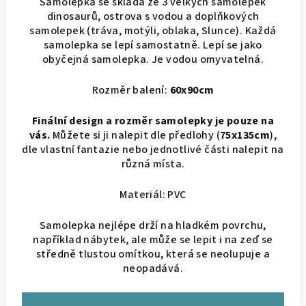
Samolepka se skládá ze 3 velkých samolepek
dinosaurů, ostrova s ​​vodou a doplňkových
samolepek (tráva, motýli, oblaka, Slunce). Každá
samolepka se lepí samostatně. Lepí se jako
obyčejná samolepka. Je vodou omyvatelná.
Rozměr balení:
60x90cm
Finální design a rozměr samolepky je pouze na
vás.
Můžete si ji nalepit dle předlohy (
75x135cm
),
dle vlastní fantazie nebo jednotlivé části nalepit na
různá místa.
Materiál: PVC
Samolepka nejlépe drží na hladkém povrchu,
například nábytek, ale může se lepit i na zeď se
středně tlustou omítkou, která se neolupuje a
neopadává.