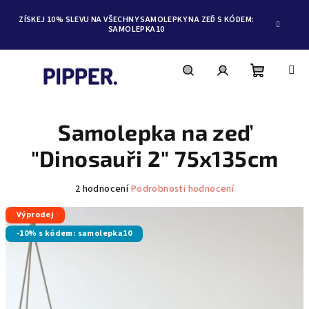
ZÍSKEJ 10% SLEVU NA VŠECHNY SAMOLEPKY NA ZEĎ S KÓDEM:
SAMOLEPKA10
Nákupní
Hledat
Přihlášení
Přejít
na
obsah
Samolepka na zeď
košík
"Dinosauři 2" 75x135cm
Průměrné
2 hodnocení
Podrobnosti hodnocení
hodnocení
Výprodej
produktu
je
-10% s kódem: samolepka10
5,0
z
5
hvězdiček.