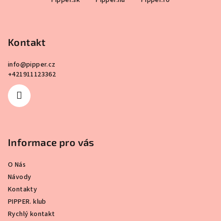
Pipper.sk
Pipper.hu
Pipper.ro
á
p
a
Kontakt
t
í
info
@
pipper.cz
+421911123362
Informace pro vás
O Nás
Návody
Kontakty
PIPPER. klub
Rychlý kontakt