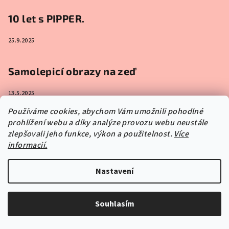
10 let s PIPPER.
25.9.2025
Samolepicí obrazy na zeď
13.5.2025
Používáme cookies, abychom Vám umožnili pohodlné
prohlížení webu a díky analýze provozu webu neustále
zlepšovali jeho funkce, výkon a použitelnost.
Více
Instagram
informacií.
Nastavení
Souhlasím