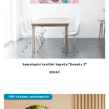
Samolepící textilní tapeta "Donuts 2"
920 Kč
-10% s kódem: samolepka10