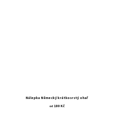
5
hvězdiček.
Nálepka Německý krátkosrstý ohař
180 Kč
od