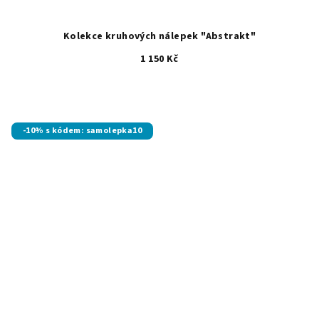
Kolekce kruhových nálepek "Abstrakt"
1 150 Kč
-10% s kódem: samolepka10