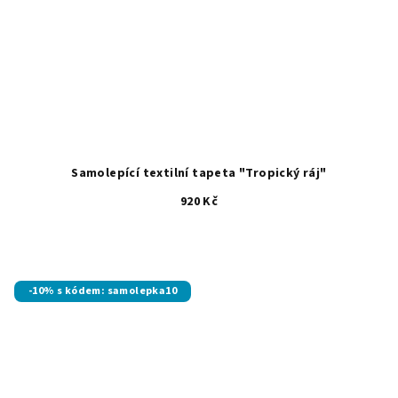
Samolepící textilní tapeta "Tropický ráj"
920 Kč
-10% s kódem: samolepka10