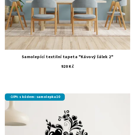
Samolepící textilní tapeta "Kávový šálek 2"
920 Kč
-10% s kódem: samolepka10