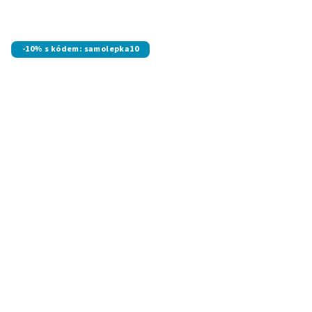
-10% s kódem: samolepka10