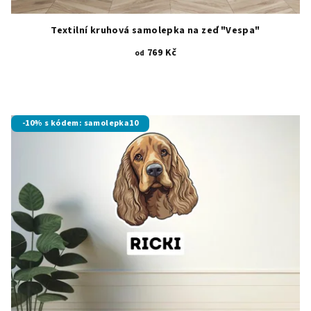
Textilní kruhová samolepka na zeď "Vespa"
769 Kč
od
-10% s kódem: samolepka10