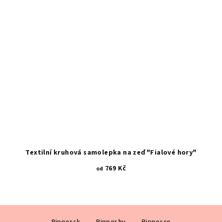
Textilní kruhová samolepka na zeď "Fialové hory"
769 Kč
od
Z