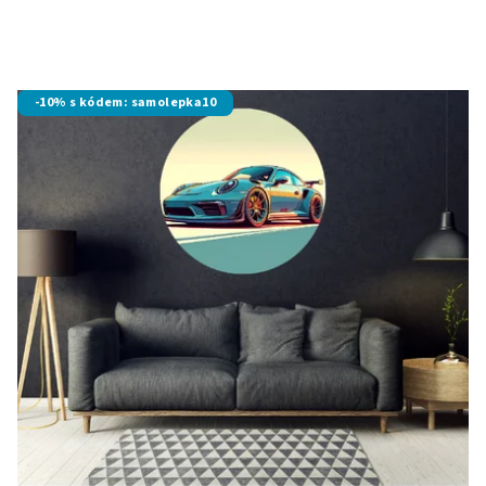
-10% s kódem: samolepka10