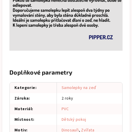
Doplňkové parametry
Kategorie
:
Samolepky na zeď
Záruka
:
2 roky
Materiál
:
PVC
Místnost
:
Dětský pokoj
Motiv
:
Dinosauři
,
Zvířata