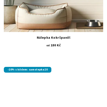
Nálepka Kokršpaněl
180 Kč
od
-10% s kódem: samolepka10