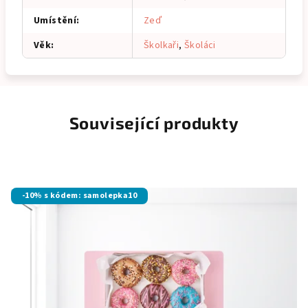
Umístění
:
Zeď
Věk
:
Školkaři
,
Školáci
Související produkty
-10% s kódem: samolepka10