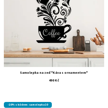
Samolepka na zeď "Káva s ornamentem"
490 Kč
Průměrné
hodnocení
produktu
je
-10% s kódem: samolepka10