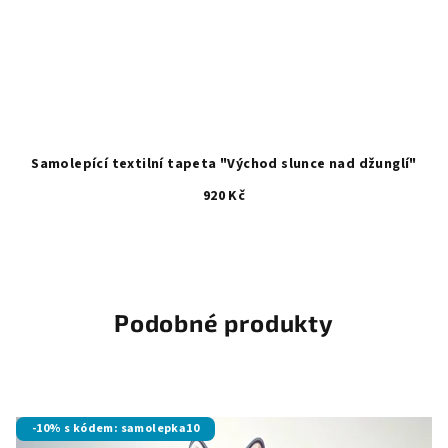
Samolepící textilní tapeta "Východ slunce nad džunglí"
920 Kč
Podobné produkty
-10% s kódem: samolepka10