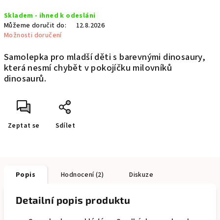
Měrná
Skladem - ihned k odesláni
cena:
Můžeme doručit do:
12.8.2026
Možnosti doručení
Samolepka pro mladší děti s barevnými dinosaury,
která nesmí chybět v pokojíčku milovníků
dinosaurů.
Zeptat se
Sdílet
Popis
Hodnocení (2)
Diskuze
Detailní popis produktu