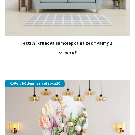
Textilní kruhová samolepka na zeď "Palmy 2"
769 Kč
od
-10% s kódem: samolepka10