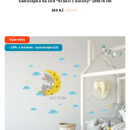
Samolepka na zeď "Králíci s balony" 100x76 cm
260 Kč
325 Kč
Průměrné
hodnocení
produktu
je
Výprodej
4,0
-10% s kódem: samolepka10
z
5
hvězdiček.