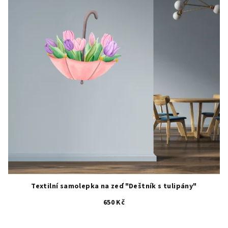
Textilní samolepka na zeď "Deštník s tulipány"
650 Kč