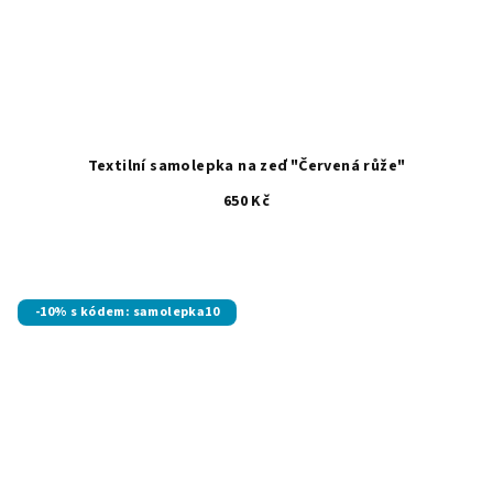
Textilní samolepka na zeď "Červená růže"
650 Kč
Průměrné
hodnocení
produktu
je
-10% s kódem: samolepka10
5,0
z
5
hvězdiček.