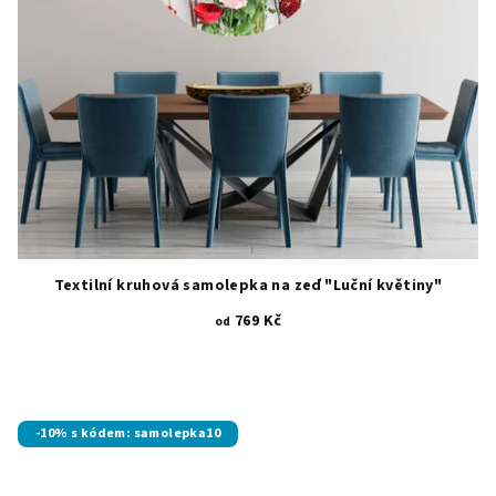
Textilní kruhová samolepka na zeď "Luční květiny"
769 Kč
od
Průměrné
hodnocení
produktu
je
-10% s kódem: samolepka10
5,0
z