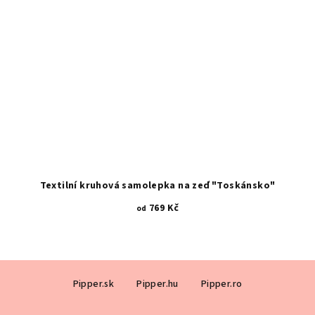
Textilní kruhová samolepka na zeď "Toskánsko"
769 Kč
od
Z
Pipper.sk
Pipper.hu
Pipper.ro
á
p