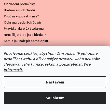
Obchodní podmínky
Hodnocení obchodu
Proč nakupovat u nás?
Ochrana osobních údajů
Pravidla akce 2+1 zdarma
Nenašli jste co jste hledali?
Kam a jak nalepit samolepku?
Používáme cookies, abychom Vám umožnili pohodlné
prohlížení webu a díky analýze provozu webu neustále
Blog
zlepšovali jeho funkce, výkon a použitelnost.
Více
informacií.
Proč jsme si zamilovali čalouněné panely
Nastavení
do dětského pokoje?
23.10.2025
Souhlasím
10 let s PIPPER.