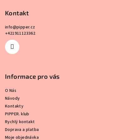
a
Kontakt
t
í
info
@
pipper.cz
+421911123362
Informace pro vás
O Nás
Návody
Kontakty
PIPPER. klub
Rychlý kontakt
Doprava a platba
Moje objednávka