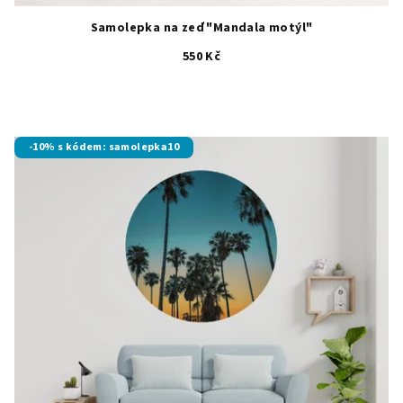
Samolepka na zeď "Mandala motýl"
550 Kč
Průměrné
hodnocení
produktu
je
-10% s kódem: samolepka10
5,0
z
5
hvězdiček.