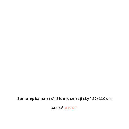
Samolepka na zeď "Sloník se zajíčky" 52x110 cm
348 Kč
435 Kč