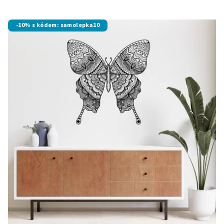
-10% s kódem: samolepka10