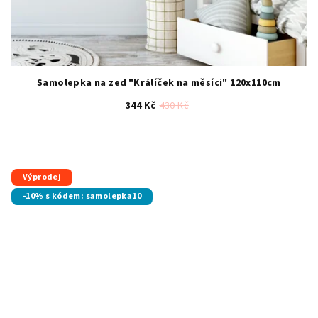
Samolepka na zeď "Králíček na měsíci" 120x110cm
344 Kč
430 Kč
Průměrné
hodnocení
produktu
je
Výprodej
5,0
-10% s kódem: samolepka10
z
5
hvězdiček.