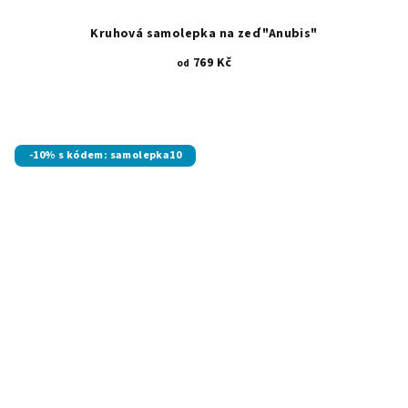
Kruhová samolepka na zeď "Anubis"
769 Kč
od
Průměrné
hodnocení
produktu
je
-10% s kódem: samolepka10
5,0
z
5
hvězdiček.