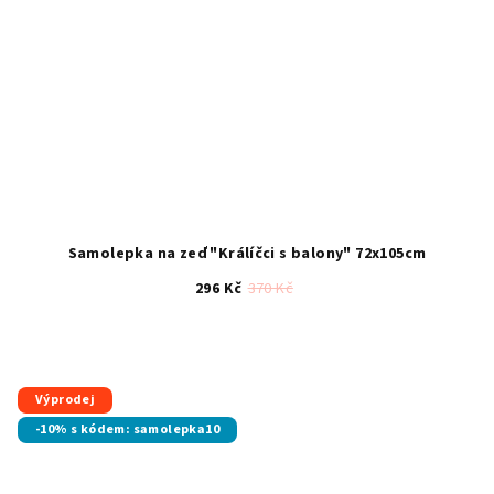
Samolepka na zeď "Králíčci s balony" 72x105cm
296 Kč
370 Kč
Průměrné
hodnocení
produktu
je
Výprodej
5,0
-10% s kódem: samolepka10
z
5
hvězdiček.