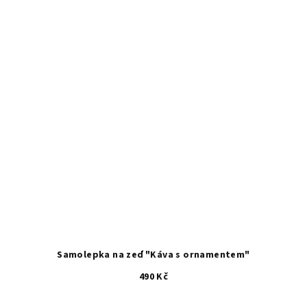
5
hvězdiček.
Samolepka na zeď "Káva s ornamentem"
490 Kč
Průměrné