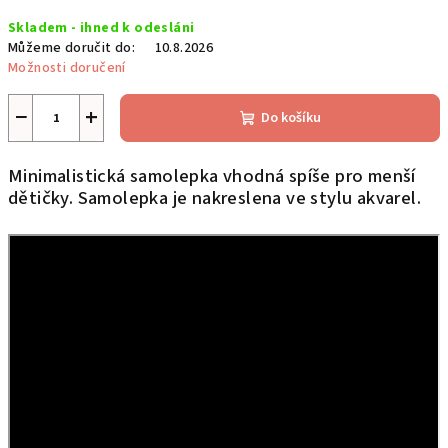
Měrná
Skladem - ihned k odesláni
cena:
Můžeme doručit do:
10.8.2026
Možnosti doručení
−
+
Do košíku
Minimalistická samolepka vhodná spíše pro menší
dětičky. Samolepka je nakreslena ve stylu akvarel.